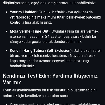
düşünüyorsanız, aşağıdaki araçlarımızı kullanabilirsiniz:
Yatırım Limitleri:
Günlük, haftalık veya aylık bazda
yatırabileceğiniz maksimum tutarı belirleyerek bütçenizi
kontrol altına alabilirsiniz.
Mola Verme (Time-Out):
Oyunlara kısa bir ara vermek
isterseniz, hesabınızı 24 saatten başlayarak belirli bir
süreye kadar geçici olarak dondurabilirsiniz.
Kendini Hariç Tutma (Self-Exclusion):
Daha uzun süreli
bir ara vermek isterseniz, hesabınızı 6 aydan süresiz
kapatmaya kadar uzanan seçeneklerle devre dışı
bırakabilirsiniz.
Kendinizi Test Edin: Yardıma İhtiyacınız
Var mı?
Oyun alışkanlıklarınızın bir risk oluşturup oluşturmadığını
anlamak için kendinize şu soruları sorun:
Oyun oynamak için iş, okul veya aile sorumluluklarınızı