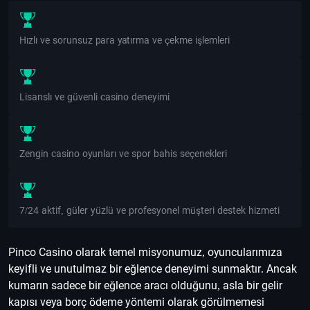
Hızlı ve sorunsuz para yatırma ve çekme işlemleri
Lisanslı ve güvenli casino deneyimi
Zengin casino oyunları ve spor bahis seçenekleri
7/24 aktif, güler yüzlü ve profesyonel müşteri destek hizmeti
Pinco Casino olarak temel misyonumuz, oyuncularımıza
keyifli ve unutulmaz bir eğlence deneyimi sunmaktır. Ancak
kumarın sadece bir eğlence aracı olduğunu, asla bir gelir
kapısı veya borç ödeme yöntemi olarak görülmemesi