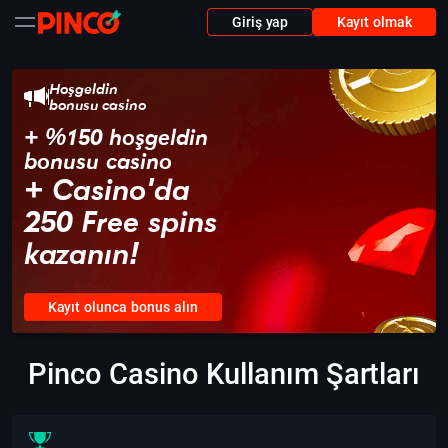
Giriş yap
Kayıt olmak
Hoşgeldin
bonusu casino
+ %150 hoşgeldin
bonusu casino
+ Casino'da
250 Free spins
kazanın!
Kayıt olunca bonus alın
Pinco Casino Kullanım Şartları